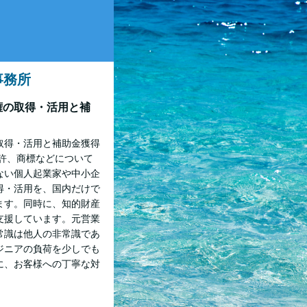
事務所
権の取得・活用と補
取得・活用と補助金獲得
許、商標などについて
ない個人起業家や中小企
得・活用を、国内だけで
ます。同時に、知的財産
支援しています。元営業
常識は他人の非常識であ
ジニアの負荷を少しでも
に、お客様への丁寧な対