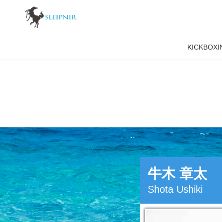
KICKBO
牛木 章太
Shota Ushiki