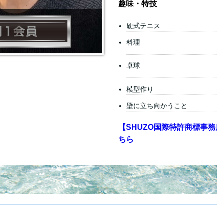
趣味・特技
硬式テニス
料理
卓球
模型作り
壁に立ち向かうこと
【SHUZO国際特許商標事務
ちら