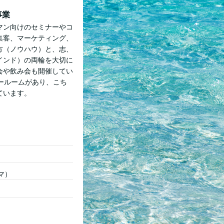
事業
マン向けのセミナーやコ
集客、マーケティング、
方（ノウハウ）と、志、
インド）の両輪を大切に
会や飲み会も開催してい
ールームがあり、こち
ています。
マ）
）
】