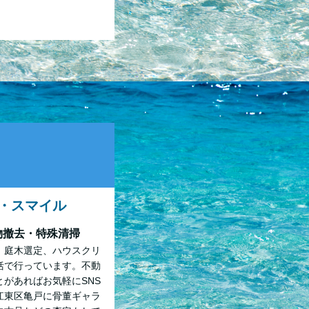
・スマイル
物撤去・特殊清掃
、庭木選定、ハウスクリ
括で行っています。不動
があればお気軽にSNS
江東区亀戸に骨董ギャラ